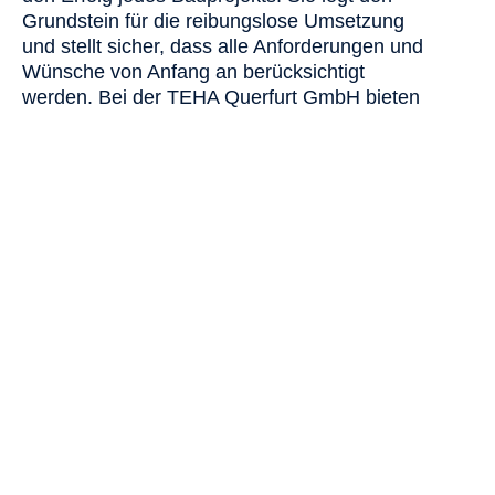
Grundstein für die reibungslose Umsetzung
und stellt sicher, dass alle Anforderungen und
Wünsche von Anfang an berücksichtigt
werden. Bei der TEHA Querfurt GmbH bieten
wir Ihnen umfassende Planungsleistungen,
die exakt auf Ihre spezifischen Bedürfnisse
zugeschnitten sind. Unser erfahrenes Team
begleitet Sie durch jede Phase des
Planungsprozesses und gewährleistet eine
effiziente und qualitativ hochwertige
Umsetzung Ihres Projekts.